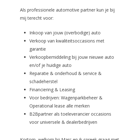
Als professionele automotive partner kun je bij
mij terecht voor:
Inkoop van jouw (overbodige) auto
Verkoop van kwaliteitsoccasions met
garantie
Verkoopbemiddeling bij jouw nieuwe auto
en/of je huidige auto
Reparatie & onderhoud & service &
schadeherstel
Financiering & Leasing
06-22785152
Voor bedrijven: Wagenparkbeheer &
Contact
Operational lease alle merken
B2Bpartner als toeleverancier occasions
Privacy Policy
voor universele & dealerbedrijven
Kortom, welkom bij Marc en ik spreek graag met